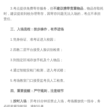
3.考点提供免费寄存服务，但
不建议携带贵重物品
，物品存取耗
时，建议提前到校办理寄存，因寄存问题无法入场的，考点不承担
责任。
三、入场流程：按步操作，有序进场
1.凭身份证、准考证进入校园；
2.四教二层平台接受人脸识别检查；
3.到指定区域存放手机及个人物品；
4.通过智能安检门检测，进入考试楼；
5.考场教室门口接受监考员人工检查。
四、
重要提醒：严守规则，注意细节
1.
按时入场
：开考15分钟后禁止入场，考场播放统一指令，务
必提前规划时间、准时赴考。