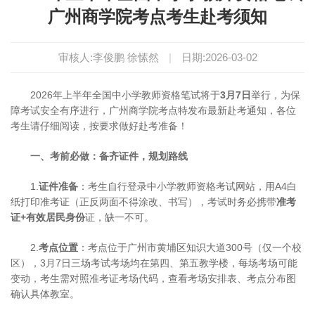
广州商学院考点考生赴考须知
审核人:李俊鹏 徐愫然
|
日期:2026-03-02
2026年上半年全国中小学教师资格笔试将于
3月7日
举行，为保
障考试安全有序进行，广州商学院考点特发布最新赴考通知，各位
考生请仔细阅读，按要求做好赴考准备！
一、考前必做：备齐证件，规划路线
1.
证件准备
：考生自行登录中小学教师资格考试网站，用A4白
纸打印准考证（正反两面不得涂改、书写），考试时务必携带
准考
证+有效居民身份
证，缺一不可。
2.
考点位置
：考点位于广州市黄埔区知识大道300号（仅一个校
区），3月7日三场考试考场均在第四、第五教学楼，每场考场可能
变动，考生需对照准考证考场代码，查看考场安排表、考点分布图
确认具体教室。