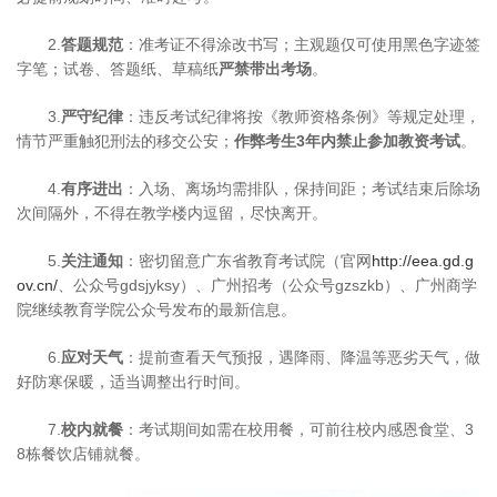
2.
答题规范
：准考证不得涂改书写；主观题仅可使用黑色字迹签
字笔；试卷、答题纸、草稿纸
严禁带出考场
。
3.
严守纪律
：违反考试纪律将按《教师资格条例》等规定处理，
情节严重触犯刑法的移交公安；
作弊考生3年内禁止参加教资考试
。
4.
有序进出
：入场、离场均需排队，保持间距；考试结束后除场
次间隔外，不得在教学楼内逗留，尽快离开。
5.
关注通知
：密切留意广东省教育考试院（官网
http://eea.gd.g
ov.cn/
、公众号gdsjyksy）、广州招考（公众号gzszkb）、广州商学
院继续教育学院公众号发布的最新信息。
6.
应对天气
：提前查看天气预报，遇降雨、降温等恶劣天气，做
好防寒保暖，适当调整出行时间。
7.
校内就餐
：考试期间如需在校用餐，可前往校内感恩食堂、3
8栋餐饮店铺就餐。