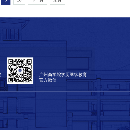
9
10
下一页
末页
院
广州商学院学历继续教育
官方微信