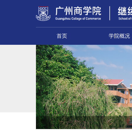
首页
学院概况