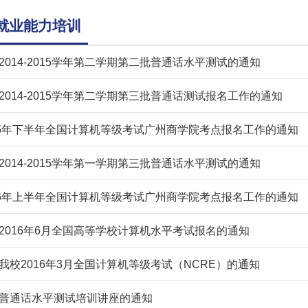
就业能力培训
2014-2015学年第二学期第二批普通话水平测试的通知
2014-2015学年第二学期第三批普通话测试报名工作的通知
15年下半年全国计算机等级考试广州商学院考点报名工作的通知
2014-2015学年第一学期第三批普通话水平测试的通知
16年上半年全国计算机等级考试广州商学院考点报名工作的通知
2016年6月全国高等学校计算机水平考试报名的通知
我校2016年3月全国计算机等级考试（NCRE）的通知
普通话水平测试培训讲座的通知